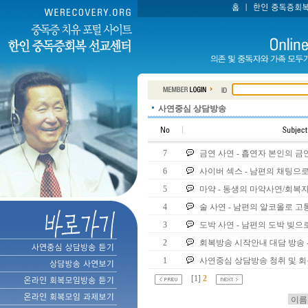
사연중심 상담방송
7
금연 사연 - 흡연자 본인의 금
6
사이버 섹스 - 남편의 채팅으
5
마약 - 동생의 마약사연/회복
4
술 사연 - 남편의 알코올로 
3
도박 사연 - 남편의 도박 빚
2
회복방송 시작안내 대담 방송 
1
사연중심 상담방송 청취 및 회
[
1
]
2