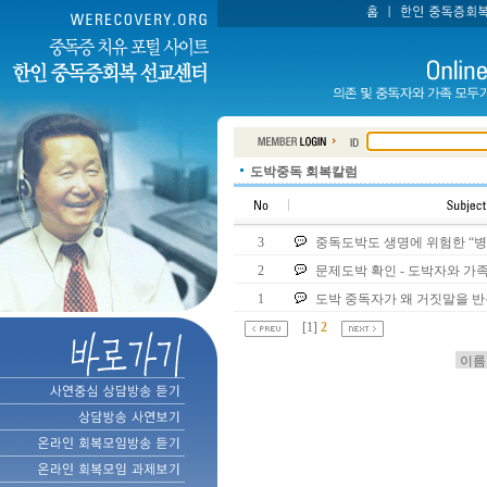
도박중독 회복칼럼
3
중독도박도 생명에 위험한 “병
2
문제도박 확인 - 도박자와 가족
1
도박 중독자가 왜 거짓말을 반
[
1
]
2