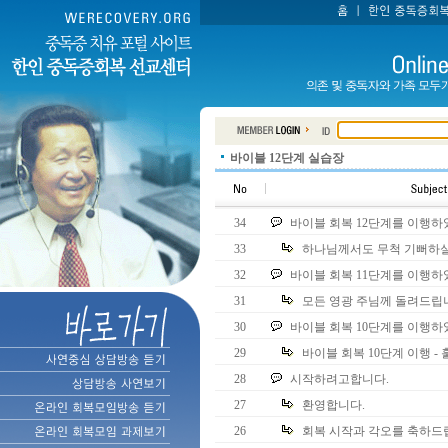
바이블 12단계 실습장
34
바이블 회복 12단계를 이행하
33
하나님께서도 무척 기뻐하실
32
바이블 회복 11단계를 이행하
31
모든 영광 주님께 돌려드립
30
바이블 회복 10단계를 이행하
29
바이블 회복 10단계 이행 -
28
시작하려고합니다.
27
환영합니다.
26
회복 시작과 각오를 축하드