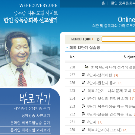
회복 12단계 실습장
258
회복 6단계 나의 성격적 결
257
8단계-성격패턴
[3]
256
8단계-원한과 용서
[5]
255
회복 5단계 - 나의 문제 고백
[
254
8단계-보상의 진정한 의미
[1]
253
8단계-목록작성을 막는 이유
252
8단계-잘못을 인정하는 태도
251
8단계
[1]
250
회복 4단계(재고조사)
[3]