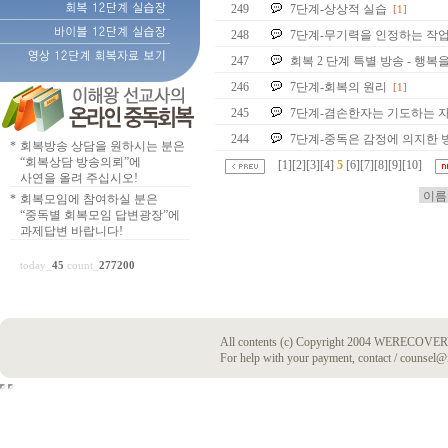
249
7단계-상상적 실습
[1]
248
7단계-무기력을 인정하는 작업
247
회복 2 단계 특별 방송 - 행복
246
7단계-회복의 원리
[1]
245
7단계-겸손한자는 기도하는 
244
7단계-중독은 감정에 의지한 
*
회복방송 상담을 원하시는 분은
“회복상담 방송의뢰”에
[
1
][
2
][
3
][
4
]
5
[
6
][
7
][
8
][
9
][
10
]
사연을 올려 주십시오!
*
회복모임에 참여하실 분은
“중독별 회복모임 답변광장”에
과제답변 바랍니다!
today_
45
count_
277200
All contents (c) Copyright 2004 WERECOVERY
For help with your payment, contact / counsel@