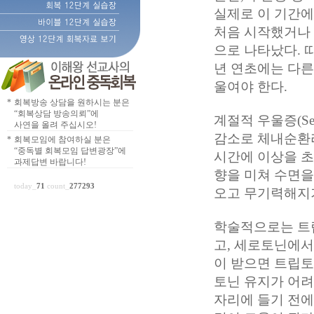
실제로 이 기간에
처음 시작했거나 
으로 나타났다. 
년 연초에는 다른
울여야 한다.
*
회복방송 상담을 원하시는 분은
“회복상담 방송의뢰”에
계절적 우울증(Seaso
사연을 올려 주십시오!
감소로 체내순환리듬(B
*
회복모임에 참여하실 분은
“중독별 회복모임 답변광장”에
시간에 이상을 초
과제답변 바랍니다!
향을 미쳐 수면
today_
71
count_
277293
오고 무기력해지기
학술적으로는 트립토판
고, 세로토닌에서 
이 받으면 트립
토닌 유지가 어려
자리에 들기 전