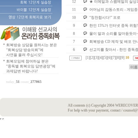
12
★ 이메일과 스팸메일의 실상
11
어머님의 감동스토리 - 게임
10
“칭찬합시다!” 프로
9
한인 15%가 인터넷 중독 위험
8
물이 말과 소리를 알아듣듯이~
7
회복방송 CD 제작 및 배포 안
*
회복방송 상담을 원하시는 분은
6
선교지를 찾아서 - 한인 중독
“회복상담 방송의뢰”에
사연을 올려 주십시오!
[
1
][
2
][
3
][
4
][
5
][
6
][
7
][
8
][
9
]
10
*
회복모임에 참여하실 분은
“중독별 회복모임 답변광장”에
과제답변 바랍니다!
today_
51
count_
277065
All contents (c) Copyright 2004 WERECOVERY
For help with your payment, contact / counsel@