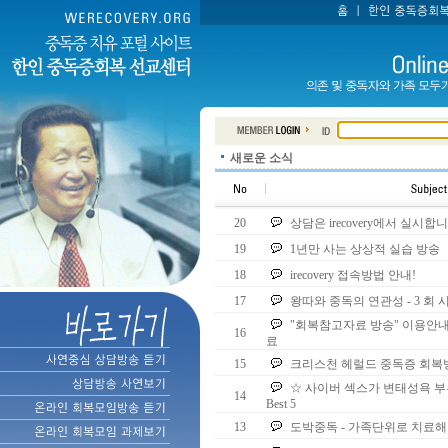
새로운 소식
20
상담은 irecovery에서 실시합
19
1년만 사는 상상적 실습 방송
18
irecovery 접속방법 안내!
17
왕따와 중독의 연관성 - 3 회
"회복참고자료 방송" 이용안내
16
료
15
크리스천 헤럴드 중독증 회복방
☆ 사이버 섹스가 변태성욕 부른
14
Best 5
13
도박중독 - 가족단위로 치료해