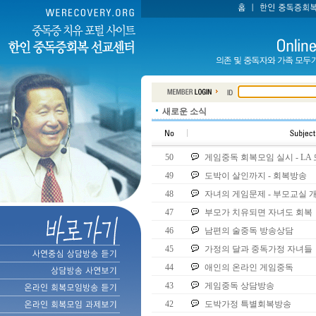
새로운 소식
50
게임중독 회복모임 실시 - LA
49
도박이 살인까지 - 회복방송
48
자녀의 게임문제 - 부모교실 
47
부모가 치유되면 자녀도 회복
46
남편의 술중독 방송상담
45
가정의 달과 중독가정 자녀들
44
애인의 온라인 게임중독
43
게임중독 상담방송
42
도박가정 특별회복방송