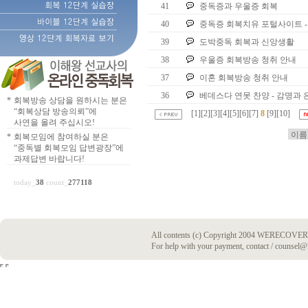
41
중독증과 우울증 회복
40
중독증 회복치유 포털사이트 -
39
도박중독 회복과 신앙생활
38
우울증 회복방송 청취 안내
37
이혼 회복방송 청취 안내
36
베데스다 연못 찬양 - 감명과
*
회복방송 상담을 원하시는 분은
“회복상담 방송의뢰”에
[
1
][
2
][
3
][
4
][
5
][
6
][
7
]
8
[
9
][
10
]
사연을 올려 주십시오!
*
회복모임에 참여하실 분은
“중독별 회복모임 답변광장”에
과제답변 바랍니다!
today_
38
count_
277118
All contents (c) Copyright 2004 WERECOVERY
For help with your payment, contact / counsel@