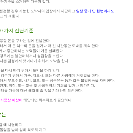
진단기준을 소개하면 다음과 같다.
 점검할 경우 가능한 도박자의 입장에서 대답하고
일생 중에 단 한번이라도
고 봐야 한다.
10 가지 진단기준
사용할 돈을 구하는 일에 전념한다.
위해서 더 큰 액수의 돈을 걸거나 더 긴 시간동안 도박을 계속 한다.
이거나 중단하려는 노력들이 거듭 실패한다.
할 경우에는 불안해하거나 성급함을 보인다.
 나쁜 감정에서 벗어나기 위해서 도박을 한다.
돈을 다시 따기 위해서 도박을 하러 간다.
을 감추기 위해서 가족, 치료사, 또는 다른 사람에게 거짓말을 한다.
위해서 부도수표, 사기, 절도, 또는 공금유용 등과 같은 불법행동을 자행한다.
인관계, 직장, 또는 교육 및 사회경력의 기회를 잃거나 망가진다.
상태를 가족이 대신 해결해 줄 것을 기대하며 의존한다.
가지증상 이상에
해당되면 회복치료가 필요하다.
로는
감 에 시달리고
따돌림을 받아 심히 외로워 지고