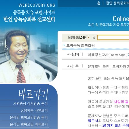
도박중독 회복칼럼
이해왕선교사
{ homepage }
문제도박 확인 - 도박자와 
흔히 문제 또는 중독 도박
혈압이나 당의 수치는 의학
때문에 어떠한 수치나 외부
더욱이 도박자의
사실과 같
으로 연막을 치기 때문에 더
문제도박 판별은 주로 드러
질문서
와 도박자 스스로 자
사용하는
20 가지 질의 문