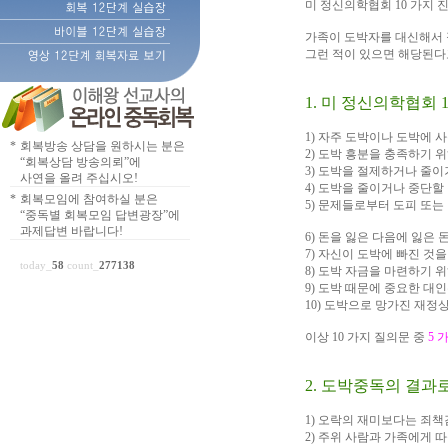
미 정신의학협회 10 가지 
가족이 도박자를 대신해서
그런 적이 있으면 해당된다
1. 미 정신의학협회 
1) 자주 도박이나 도박에 
*
회복방송 상담을 원하시는 분은
2) 도박 흥분을 충족하기 
“회복상담 방송의뢰”에
3) 도박을 절제하거나 줄
사연을 올려 주십시오!
4) 도박을 줄이거나 중단
*
회복모임에 참여하실 분은
5) 문제들로부터 도피 또는
“중독별 회복모임 답변광장”에
과제답변 바랍니다!
6) 돈을 잃은 다음에 잃은 
7) 자신이 도박에 빠진 것
today_
58
count_
277138
8) 도박 자금을 마련하기 
9) 도박 때문에 중요한 대
10) 도박으로 망가진 재정
이상 10 가지 질의문 중
5 
2. 도박중독의 결과
1) 오락의 재미보다는 죄책
2) 주위 사람과 가족에게 