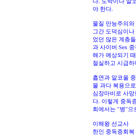
다. 도박이나 알
야 한다.
물질 만능주의와
그간 도덕심이나 
었던 많은 계층들
과 사이버 Sex 
해가 예상되기 때
절실하고 시급하
흡연과 알코올 중
물 과다 복용으로
심장마비로 사망한
다. 이렇게 중독
회에서는 "병"으
이해왕 선교사
한인 중독증회복