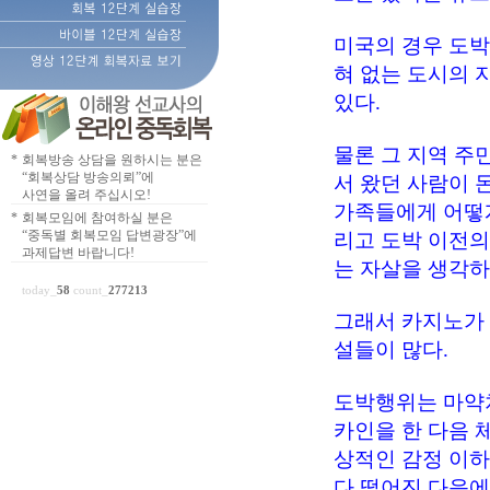
미국의 경우 도박
혀 없는 도시의 
있다.
물론 그 지역 주
*
회복방송 상담을 원하시는 분은
“회복상담 방송의뢰”에
서 왔던 사람이 
사연을 올려 주십시오!
가족들에게 어떻게
*
회복모임에 참여하실 분은
“중독별 회복모임 답변광장”에
리고 도박 이전의
과제답변 바랍니다!
는 자살을 생각하
today_
58
count_
277213
그래서 카지노가 
설들이 많다.
도박행위는 마약처럼
카인을 한 다음 
상적인 감정 이하
다 떨어진 다음에